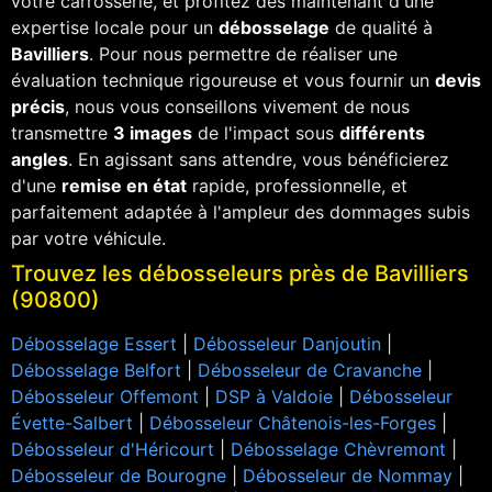
votre carrosserie, et profitez dès maintenant d'une
expertise locale pour un
débosselage
de qualité à
Bavilliers
. Pour nous permettre de réaliser une
évaluation technique rigoureuse et vous fournir un
devis
précis
, nous vous conseillons vivement de nous
transmettre
3 images
de l'impact sous
différents
angles
. En agissant sans attendre, vous bénéficierez
d'une
remise en état
rapide, professionnelle, et
parfaitement adaptée à l'ampleur des dommages subis
par votre véhicule.
Trouvez les débosseleurs près de Bavilliers
(90800)
Débosselage Essert
|
Débosseleur Danjoutin
|
Débosselage Belfort
|
Débosseleur de Cravanche
|
Débosseleur Offemont
|
DSP à Valdoie
|
Débosseleur
Évette-Salbert
|
Débosseleur Châtenois-les-Forges
|
Débosseleur d'Héricourt
|
Débosselage Chèvremont
|
Débosseleur de Bourogne
|
Débosseleur de Nommay
|