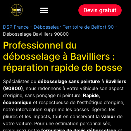
Devis gratuit
DSP France
-
Débosseleur Territoire de Belfort 90
-
Débosselage Bavilliers 90800
Professionnel du
débosselage à Bavilliers :
réparation rapide de bosse
Spécialistes du
débosselage sans peinture
à
Bavilliers
(90800)
, nous redonnons à votre véhicule son aspect
d'origine, sans ponçage ni peinture.
Rapide
,
économique
et respectueuse de l'esthétique d'origine,
notre intervention supprime les bosses légères, les
pliures et les impacts, tout en conservant la
valeur
de
votre voiture. Pour une estimation personnalisée,
remplissez notre
formulaire de devis débosselage
et